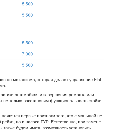
5 500
5 500
5 500
7 000
5 500
евого механизма, которая делает управление Fiat
ма.
ностики автомобиля и завершения ремонта или
ы не только восстановим функциональность стойки
е появятся первые признаки того, что с машиной не
й рейки, но и насоса ГУР. Естественно, при замене
ы также будем иметь возможность установить