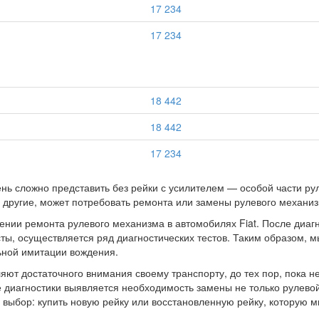
17 234
17 234
18 442
18 442
17 234
ь сложно представить без рейки с усилителем — особой части рул
и другие, может потребовать ремонта или замены рулевого механиз
ении ремонта рулевого механизма в автомобилях Fiat. После диаг
ы, осуществляется ряд диагностических тестов. Таким образом, м
ьной имитации вождения.
яют достаточного внимания своему транспорту, до тех пор, пока н
ате диагностики выявляется необходимость замены не только рулево
выбор: купить новую рейку или восстановленную рейку, которую м