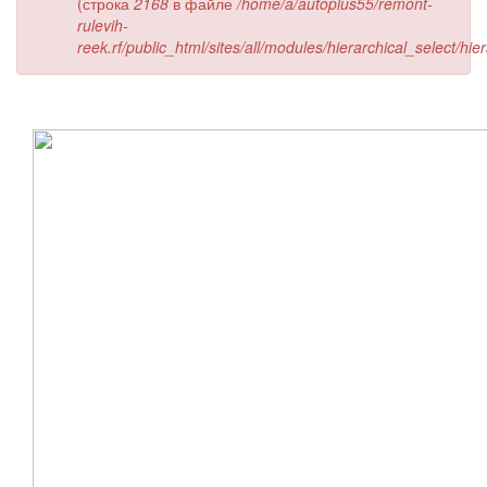
(строка
2168
в файле
/home/a/autoplus55/remont-
rulevih-
reek.rf/public_html/sites/all/modules/hierarchical_select/hi