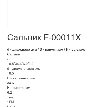
Сальник F-00011X
d - диам.вала .мм / D - наружн.мм / H - выс.мм:
Сальник
/
18.5*34.6*6.2/9.2
d - диаметр вала .мм
18.5
D - наружный .мм
34.6
H - высота .мм
6.2
Тип
1PM
Цена