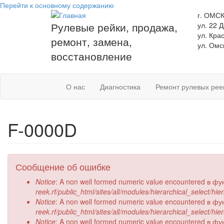
Перейти к основному содержанию
г. ОМС
Рулевые рейки, продажа,
ул. 22 
ул. Кра
ремонт, замена,
ул. Омс
восстановление
О нас
Диагностика
Ремонт рулевых рее
F-0000D
Сообщение об ошибке
Notice
: A non well formed numeric value encountered в ф
reek.rf/public_html/sites/all/modules/hierarchical_select/hi
Notice
: A non well formed numeric value encountered в ф
reek.rf/public_html/sites/all/modules/hierarchical_select/hi
Notice
: A non well formed numeric value encountered в ф