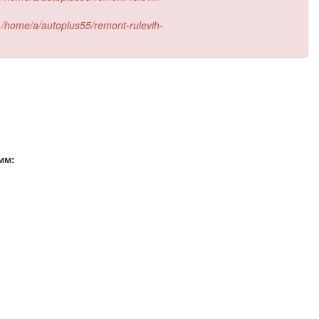
е
/home/a/autoplus55/remont-rulevih-
мм: