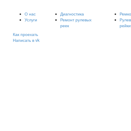
О нас
Диагностика
Ремк
Услуги
Ремонт рулевых
Руле
реек
рейки
Как проехать
Написать в vk