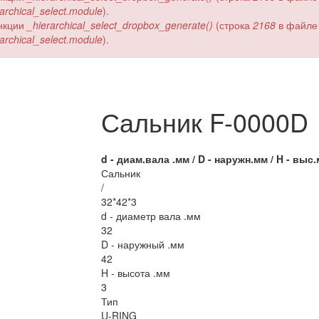
erarchical_select.module
).
ункции
_hierarchical_select_dropbox_generate()
(строка
2168
в файл
erarchical_select.module
).
Сальник F-0000D
d - диам.вала .мм / D - наружн.мм / H - выс.
Сальник
/
32*42*3
d - диаметр вала .мм
32
D - наружный .мм
42
H - высота .мм
3
Тип
U-RING