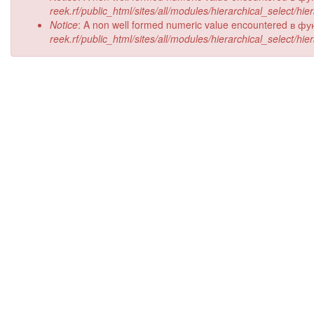
reek.rf/public_html/sites/all/modules/hierarchical_select/hi
Notice
: A non well formed numeric value encountered в ф
reek.rf/public_html/sites/all/modules/hierarchical_select/hi