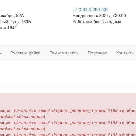
К
+7 (3812)
380-330
Декабря, 92А
Ежедневно с 9:00 до 20:00
сный Путь, 163Б
Работаем без выходных
кая 194/1
к
Рулевые рейки
Ремкомплекты
Полезное
Контакты
ункции
_hierarchical_select_dropbox_generate()
(строка
2168
в файл
erarchical_select.module
).
ункции
_hierarchical_select_dropbox_generate()
(строка
2168
в файл
erarchical_select.module
).
ункции
_hierarchical_select_dropbox_generate()
(строка
2168
в файл